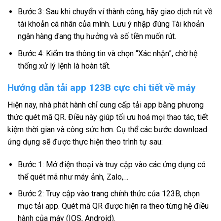
Bước 3: Sau khi chuyển ví thành công, hãy giao dịch rút về
tài khoản cá nhân của mình. Lưu ý nhập đúng Tài khoản
ngân hàng đang thụ hưởng và số tiền muốn rút.
Bước 4: Kiểm tra thông tin và chọn “Xác nhận”, chờ hệ
thống xử lý lệnh là hoàn tất.
Hướng dẫn tải app 123B cực chi tiết về máy
Hiện nay, nhà phát hành chỉ cung cấp tải app bằng phương
thức quét mã QR. Điều này giúp tối ưu hoá mọi thao tác, tiết
kiệm thời gian và công sức hơn. Cụ thể các bước download
ứng dụng sẽ được thực hiện theo trình tự sau:
Bước 1: Mở điện thoại và truy cập vào các ứng dụng có
thể quét mã như máy ảnh, Zalo,…
Bước 2: Truy cập vào trang chính thức của 123B, chọn
mục tải app. Quét mã QR được hiện ra theo từng hệ điều
hành của máy (IOS, Android).