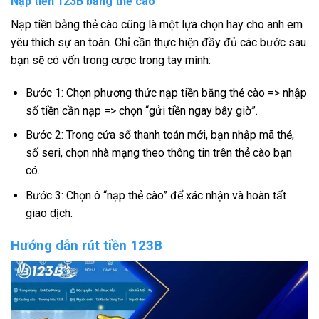
Nạp tiền 123B bằng thẻ cào
Nạp tiền bằng thẻ cào cũng là một lựa chọn hay cho anh em
yêu thích sự an toàn. Chỉ cần thực hiện đầy đủ các bước sau
bạn sẽ có vốn trong cược trong tay mình:
Bước 1: Chọn phương thức nạp tiền bằng thẻ cào => nhập
số tiền cần nạp => chọn “gửi tiền ngay bây giờ”.
Bước 2: Trong cửa sổ thanh toán mới, bạn nhập mã thẻ,
số seri, chọn nhà mạng theo thông tin trên thẻ cào bạn
có.
Bước 3: Chọn ô “nạp thẻ cào” để xác nhận và hoàn tất
giao dịch.
Hướng dẫn rút tiền 123B