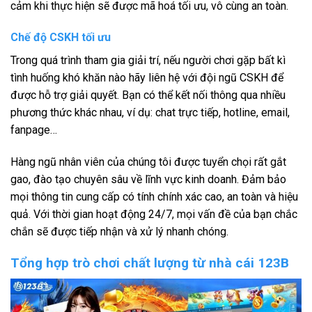
cảm khi thực hiện sẽ được mã hoá tối ưu, vô cùng an toàn.
Chế độ CSKH tối ưu
Trong quá trình tham gia giải trí, nếu người chơi gặp bất kì
tình huống khó khăn nào hãy liên hệ với đội ngũ CSKH để
được hỗ trợ giải quyết. Bạn có thể kết nối thông qua nhiều
phương thức khác nhau, ví dụ: chat trực tiếp, hotline, email,
fanpage…
Hàng ngũ nhân viên của chúng tôi được tuyển chọi rất gắt
gao, đào tạo chuyên sâu về lĩnh vực kinh doanh. Đảm bảo
mọi thông tin cung cấp có tính chính xác cao, an toàn và hiệu
quả. Với thời gian hoạt động 24/7, mọi vấn đề của bạn chắc
chắn sẽ được tiếp nhận và xử lý nhanh chóng.
Tổng hợp trò chơi chất lượng từ nhà cái 123B