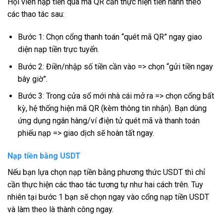
Hội viên nạp tiền qua mã QR cần thực hiện tiến hành theo
các thao tác sau:
Bước 1: Chọn cổng thanh toán “quét mã QR” ngay giao
diện nạp tiền trực tuyến.
Bước 2: Điền/nhập số tiền cần vào => chọn “gửi tiền ngay
bây giờ”.
Bước 3: Trong cửa sổ mới nhà cái mở ra => chọn cổng bất
kỳ, hệ thống hiện mã QR (kèm thông tin nhận). Bạn dùng
ứng dụng ngân hàng/ví điện tử quét mã và thanh toán
phiếu nạp => giao dịch sẽ hoàn tất ngay.
Nạp tiền bằng USDT
Nếu bạn lựa chọn nạp tiền bằng phương thức USDT thì chỉ
cần thực hiện các thao tác tương tự như hai cách trên. Tuy
nhiên tại bước 1 bạn sẽ chọn ngay vào cổng nạp tiền USDT
và làm theo là thành công ngay.